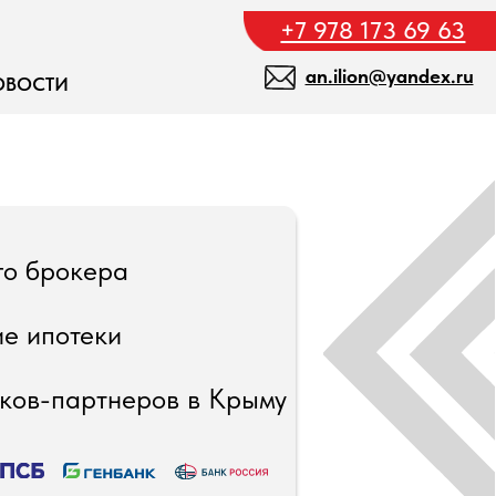
+7 978 173 69 63
an.ilion@yandex.ru
а
и
неров в Крыму