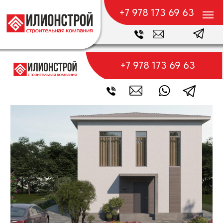
+7 978 173 69 63
+7 978 173 69 63
АККРЕДИТОВАННЫЙ ЗАСТРОЙЩИК
155 м²
2 эт.
5 ком.
от 8,8 млн.