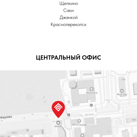
Щелкино
Саки
Джанкой
г. Севастополь,
Красноперекопск
ул. Адм. Юмашева, 4В
+7 978 173 69 63
ЦЕНТРАЛЬНЫЙ ОФИС
+7
ОСТАВИТЬ ЗАЯВКУ
Нажмите и узнайте больше о группе компаний Илион